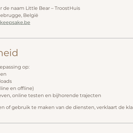
 de naam Little Bear – TroostHuis
Zeebrugge, België
lskeepsake.be
heid
epassing op:
ten
loads
ine en offline)
even, online testen en bijhorende trajecten
sen of gebruik te maken van de diensten, verklaart de k