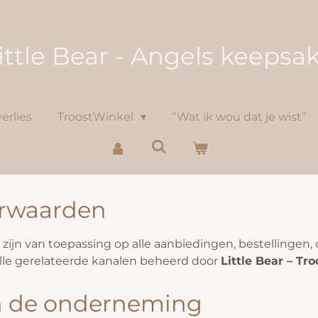
ittle Bear - Angels keepsa
erlies
TroostWinkel
‘’Wat ik wou dat je wist’’
rwaarden
ijn van toepassing op alle aanbiedingen, bestellingen
lle gerelateerde kanalen beheerd door
Little Bear – Tr
van de onderneming