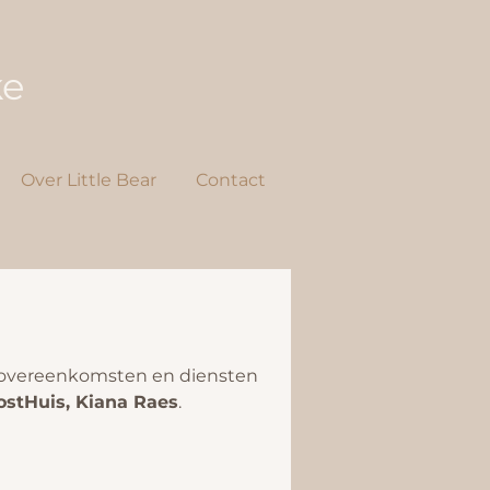
ke
Over Little Bear
Contact
, overeenkomsten en diensten
oostHuis, Kiana Raes
.