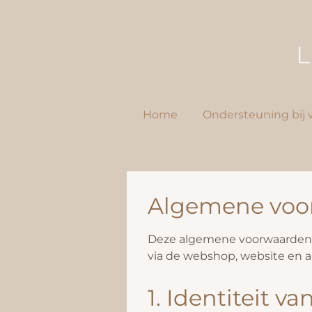
Ga
direct
L
naar
de
hoofdinhoud
Home
Ondersteuning bij v
Algemene voo
Deze algemene voorwaarden z
via de webshop, website en a
1. Identiteit 