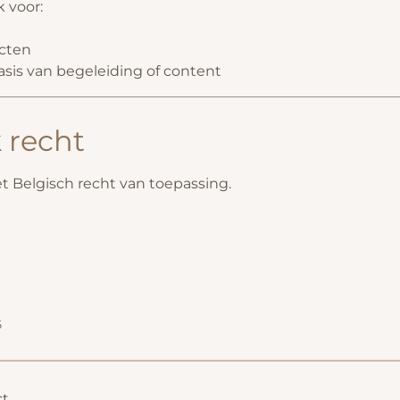
k voor:
ucten
sis van begeleiding of content
k recht
t Belgisch recht van toepassing.
6
ct