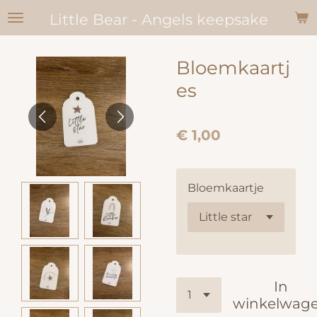
Ga
Little Bear - Angels keepsake
direct
naar
Bloemkaartj
de
hoofdinhoud
es
€ 1,00
Bloemkaartje
In
winkelwag