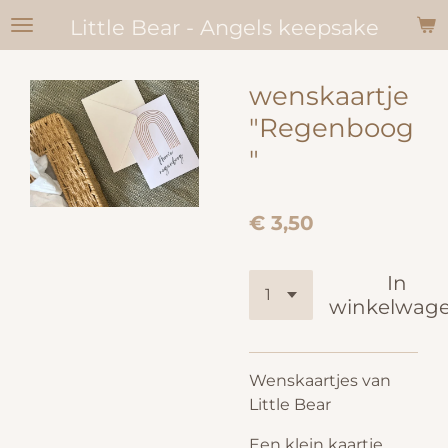
Ga
Little Bear - Angels keepsake
direct
naar
wenskaartje
de
hoofdinhoud
"Regenboog
"
€ 3,50
In
winkelwag
Wenskaartjes van
Little Bear
Een klein kaartje