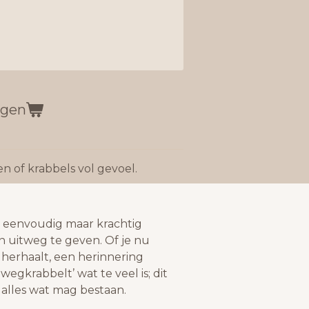
agen
 of krabbels vol gevoel.
n eenvoudig maar krachtig
 uitweg te geven. Of je nu
 herhaalt, een herinnering
egkrabbelt’ wat te veel is; dit
 alles wat mag bestaan.