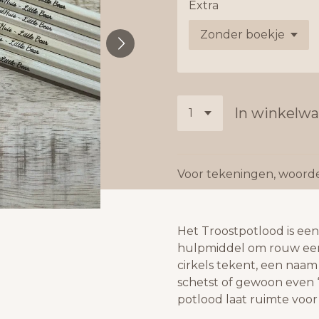
Extra
In winkelw
Voor tekeningen, woorden
Het Troostpotlood is ee
hulpmiddel om rouw een
cirkels tekent, een naam
schetst of gewoon even ‘w
potlood laat ruimte voor