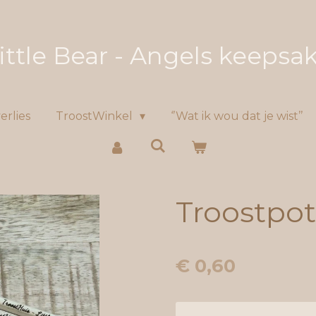
ittle Bear - Angels keepsa
erlies
TroostWinkel
‘’Wat ik wou dat je wist’’
Troostpo
€ 0,60